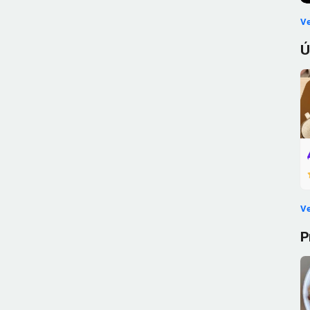
Ve
Ú
Ve
P